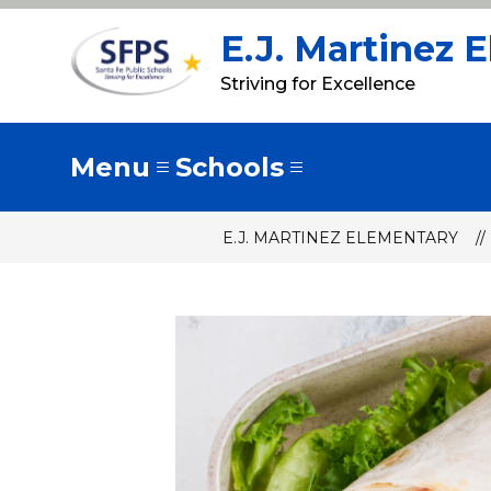
Skip
to
E.J. Martinez 
content
Striving for Excellence
Menu
Schools
E.J. MARTINEZ ELEMENTARY