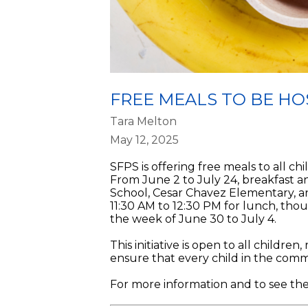
FREE MEALS TO BE HO
Tara Melton
May 12, 2025
SFPS is offering free meals to all 
From June 2 to July 24, breakfast an
School, Cesar Chavez Elementary, an
11:30 AM to 12:30 PM for lunch, thoug
the week of June 30 to July 4.
This initiative is open to all childre
ensure that every child in the com
For more information and to see the fu