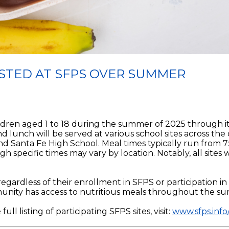
STED AT SFPS OVER SUMMER
children aged 1 to 18 during the summer of 2025 through
d lunch will be served at various school sites across th
d Santa Fe High School. Meal times typically run from 7
h specific times may vary by location. Notably, all sites
n, regardless of their enrollment in SFPS or participation i
munity has access to nutritious meals throughout the 
ll listing of participating SFPS sites, visit:
www.sfps.inf